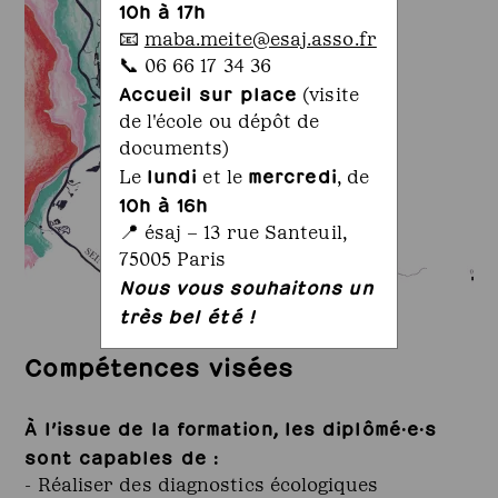
10h à 17h
📧
maba.meite@esaj.asso.fr
📞 06 66 17 34 36
Accueil sur place
(visite
de l'école ou dépôt de
documents)
lundi
mercredi
Le
et le
, de
10h à 16h
📍 ésaj – 13 rue Santeuil,
75005 Paris
Nous vous souhaitons un
très bel été !
Compétences visées
À l’issue de la formation, les diplômé·e·s
sont capables de :
- Réaliser des diagnostics écologiques