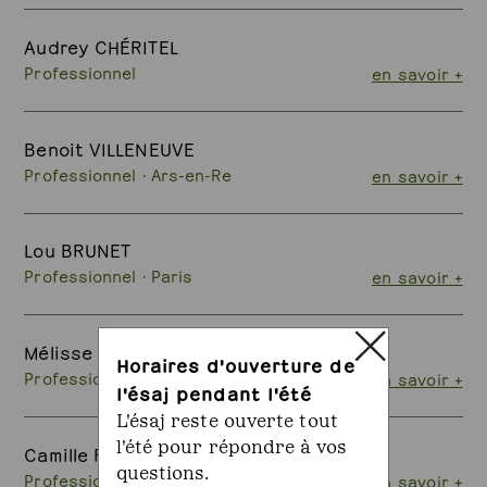
Audrey CHÉRITEL
Professionnel
en savoir +
Benoit VILLENEUVE
Professionnel · Ars-en-Re
en savoir +
Lou BRUNET
Professionnel · Paris
en savoir +
Mélisse CARPENTIER
Horaires d'ouverture de
Professionnel · Lyon
en savoir +
l'ésaj pendant l'été
L'ésaj reste ouverte tout
l'été pour répondre à vos
Camille FREULET
questions.
Professionnel · Genève
en savoir +