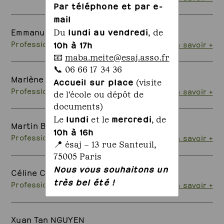
Par téléphone et par e-
mail
Emmanuel TAILLARD
lundi au vendredi
Du
, de
Professionnel · La Croixille
en savoir +
10h à 17h
📧
maba.meite@esaj.asso.fr
📞 06 66 17 34 36
Marlène LIGONIE
Accueil sur place
(visite
Professionnel · Paris
en savoir +
de l'école ou dépôt de
documents)
lundi
mercredi
Le
et le
, de
Martin BISCHOFF
10h à 16h
Professionnel · Troyes
en savoir +
📍 ésaj – 13 rue Santeuil,
75005 Paris
Nous vous souhaitons un
Céline CAPRON
très bel été !
Professionnel · Lille
en savoir +
Xuan Tan NGUYEN