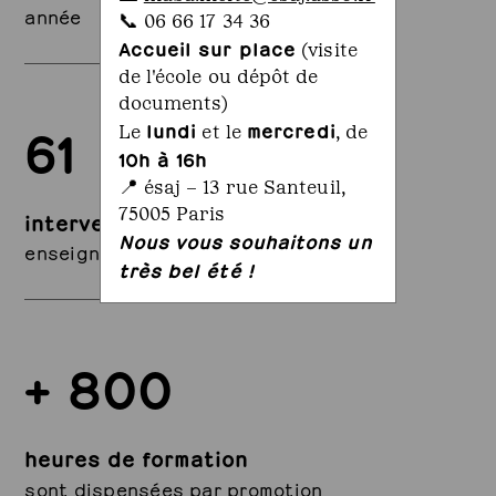
année
📞 06 66 17 34 36
Accueil sur place
(visite
de l'école ou dépôt de
documents)
61
lundi
mercredi
Le
et le
, de
10h à 16h
📍 ésaj – 13 rue Santeuil,
75005 Paris
intervenants
Nous vous souhaitons un
enseignent à l'ésaj
très bel été !
+ 800
heures de formation
sont dispensées par promotion