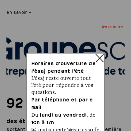
en savoir +
Lire la suite
Horaires d'ouverture de
l'ésaj pendant l'été
L'ésaj reste ouverte tout
l'été pour répondre à vos
questions.
92 %
Par téléphone et par e-
mail
lundi au vendredi
Du
, de
des étudiants
10h à 17h
sortants ont trouvé du travail dès la première
📧
maba.meite@esaj.asso.fr