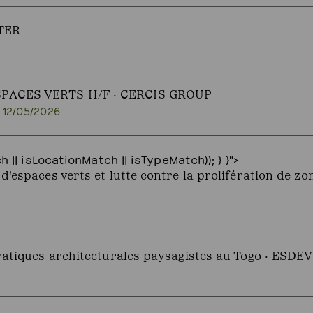
TER
PACES VERTS H/F · CERCIS GROUP
· 12/05/2026
 || isLocationMatch || isTypeMatch)); } }">
'espaces verts et lutte contre la prolifération de zo
atiques architecturales paysagistes au Togo · ESDEV