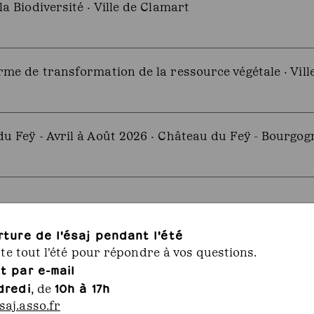
a Biodiversité · Ville de Clamart
rme de transformation de la ressource végétale · Vill
u Feÿ - Avril à Août 2026 · Château du Feÿ - Bourgog
rture de l'ésaj pendant l'été
rte tout l'été pour répondre à vos questions.
SAGISME · CARRADORI PAYSAGE
t par e-mail
2/01/2026
dredi
10h à 17h
, de
aj.asso.fr