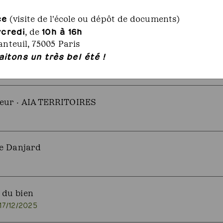
ercier Paysagiste
ce
(visite de l'école ou dépôt de documents)
rcredi
10h à 16h
, de
anteuil, 75005 Paris
itons un très bel été !
LOPPEMENT H/F · Conseil Départemental de Seine 
/2026
teur · AIA TERRITOIRES
re Danjard
 du bien
17/12/2025