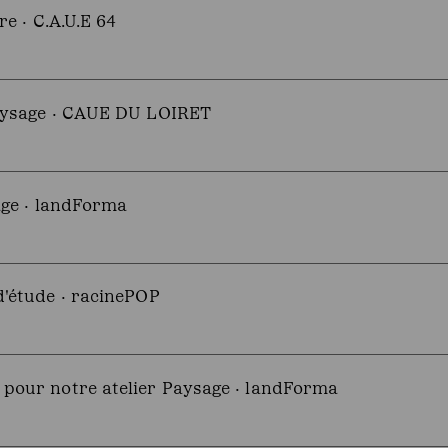
re · C.A.U.E 64
Paysage · CAUE DU LOIRET
age · landForma
d'étude · racinePOP
 pour notre atelier Paysage · landForma