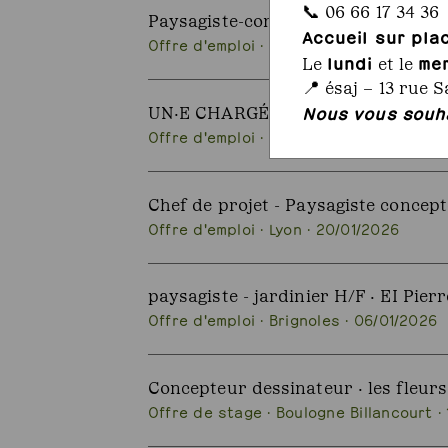
📞 06 66 17 34 36
Paysagiste-concepteur · Florence M
Accueil sur pla
Offre d'emploi · Paris · 22/01/2026
lundi
me
Le
et le
📍 ésaj – 13 rue S
Nous vous souha
UN·E CHARGÉ·E DE PROJET ET DÉVE
Offre d'emploi · Saint denis (93) · 21/01
Chef de projet - Paysagiste concep
Offre d'emploi · Lyon · 20/01/2026
paysagiste - jardinier H/F · EI Pier
Offre d'emploi · Brignoles · 06/01/2026
Concepteur dessinateur · les fleurs
Offre de stage · Boulogne Billancourt · 