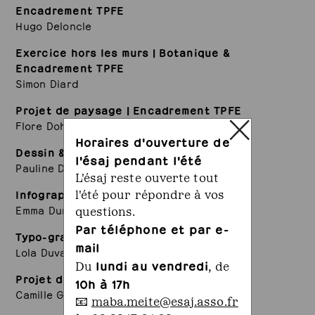
Encadrement TPFE
Hugo Deloncle
Exercice hors les murs | Botanique &
Encadrement TPFE
Simon Diard
Projet de paysage | Encadrement TPFE
Flore Dohy
Horaires d'ouverture de
Dessin & arts plastiques
l'ésaj pendant l'été
Pauline Dufour
L'ésaj reste ouverte tout
Infographie CAO/DAO, projet paysage
l'été pour répondre à vos
Emma Dumitru
questions.
Par téléphone et par e-
Typo-graphisme | Mise en page
mail
Lola Duval
lundi au vendredi
Du
, de
Projet de paysage
10h à 17h
Camille Gaches
📧
maba.meite@esaj.asso.fr