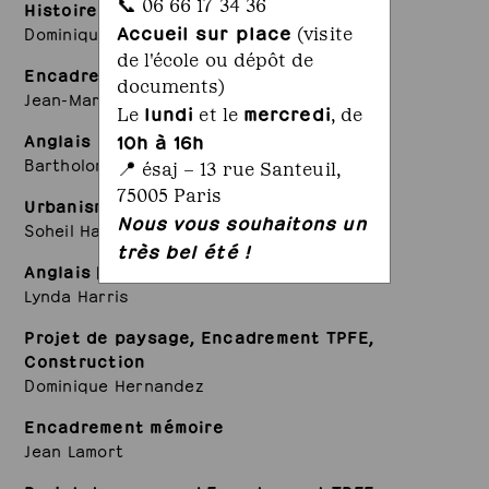
📞 06 66 17 34 36
Histoire de l'art des jardins
Accueil sur place
Dominique Garrigues
(visite
de l'école ou dépôt de
Encadrement Mémoire
documents)
Jean-Marc Gaulier
lundi
mercredi
Le
et le
, de
Anglais
10h à 16h
Bartholomé Girard
📍 ésaj – 13 rue Santeuil,
75005 Paris
Urbanisme et droit de l'environnement
Nous vous souhaitons un
Soheil Hajmirbaba
très bel été !
Anglais | vocabulaire professionnel
Lynda Harris
Projet de paysage, Encadrement TPFE,
Construction
Dominique Hernandez
Encadrement mémoire
Jean Lamort