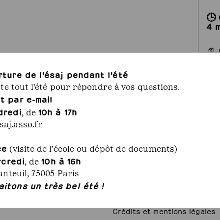
🕒
4 
📄 
té
rture de l'ésaj pendant l'été
rte tout l'été pour répondre à vos questions.
t par e-mail
dredi
10h à 17h
, de
aj.asso.fr
ce
(visite de l'école ou dépôt de documents)
rcredi
10h à 16h
, de
uil
Annuaire - Alumni
anteuil, 75005 Paris
Emplois/stages
itons un très bel été !
8 53
Espace presse
j.asso.fr
Contact
Crédits et mentions légales