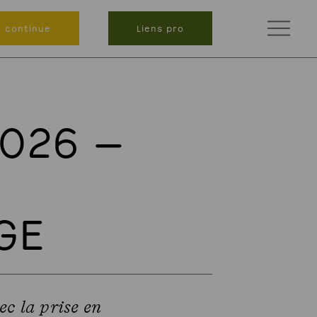
n continue
Liens pro
2026 —
GE
ec la prise en