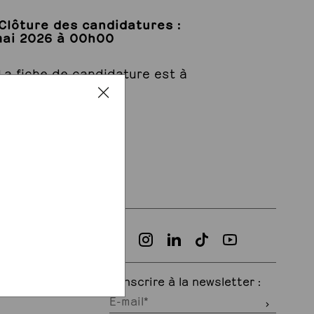
Clôture des candidatures :
mai 2026 à 00h00
La fiche de candidature est à
lécharger
ICI
S'inscrire à la newsletter :