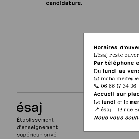
candidature.
Horaires d'ouve
L'ésaj reste ouve
Par téléphone e
lundi au ven
Du
📧
maba.meite@es
📞 06 66 17 34 36
Accueil sur pla
lundi
me
Le
et le
13, rue Sante
📍 ésaj – 13 rue S
75005 Paris
Nous vous souha
Établissement
+33 1 43 71 2
d'enseignement
contact@esa
supérieur privé