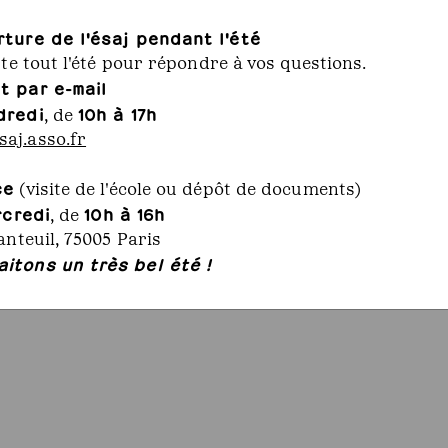
rture de l'ésaj pendant l'été
rte tout l'été pour répondre à vos questions.
t par e-mail
dredi
10h à 17h
uil
Annuaire - Alumni
, de
Emplois/stages
aj.asso.fr
8 53
Espace presse
j.asso.fr
Contact
ce
(visite de l'école ou dépôt de documents)
Crédits et mentions légales
rcredi
10h à 16h
, de
anteuil, 75005 Paris
itons un très bel été !