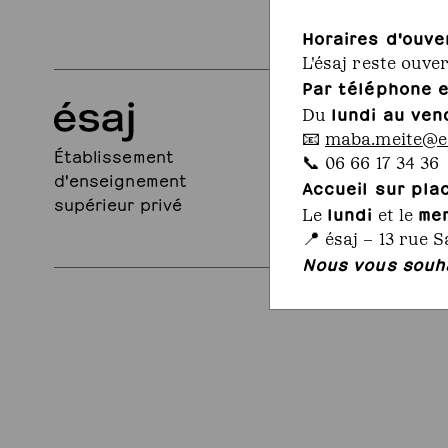
Horaires d'ouve
L'ésaj reste ouve
Par téléphone e
lundi au ven
13, rue Sante
Du
75005 Paris
📧
maba.meite@es
Établissement
+33 1 43 71 2
📞 06 66 17 34 36
d'enseignement
contact@esa
Accueil sur pla
supérieur privé
lundi
me
Le
et le
📍 ésaj – 13 rue S
Nous vous souha