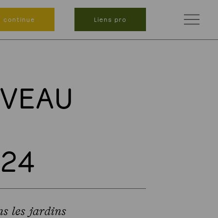
n continue
Liens pro
UVEAU
024
s les jardins