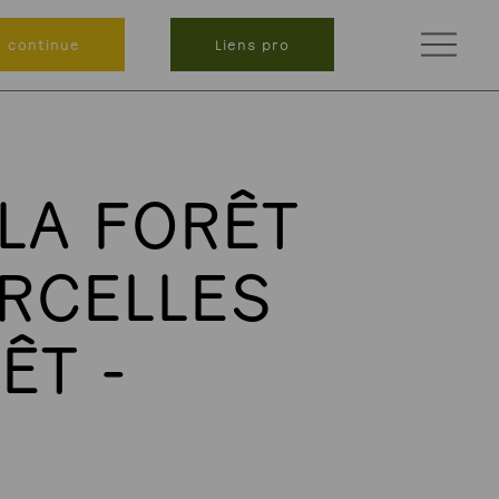
n continue
Liens pro
 LA FORÊT
ARCELLES
ÊT -