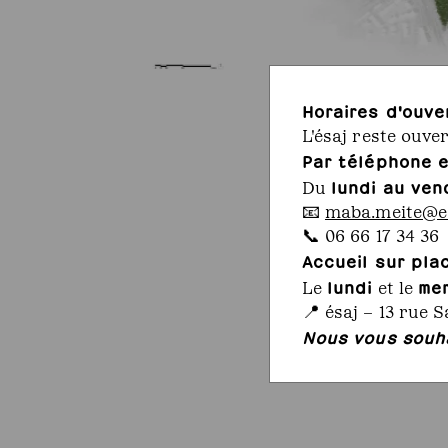
Horaires d'ouve
L'ésaj reste ouve
Par téléphone e
lundi au ven
Du
📧
maba.meite@es
📞 06 66 17 34 36
Accueil sur pla
lundi
me
Le
et le
📍 ésaj – 13 rue S
Nous vous souha