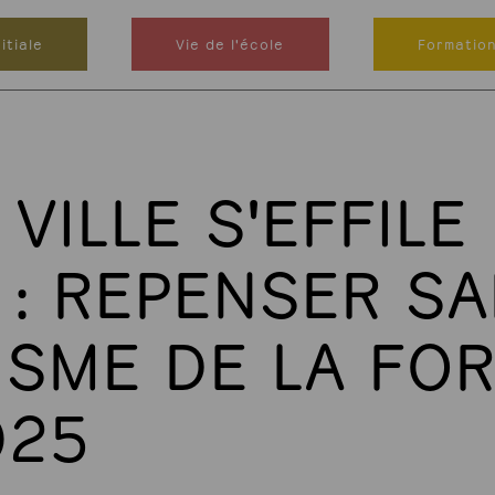
itiale
Vie de l'école
Formatio
VILLE S'EFFILE
E : REPENSER S
ISME DE LA FOR
025